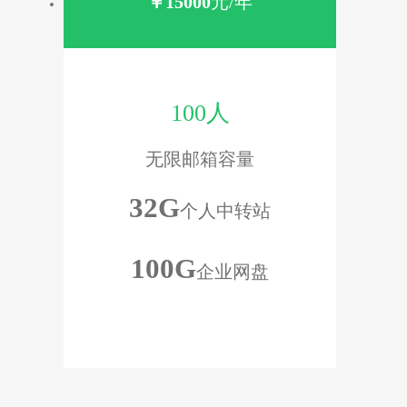
￥
15000
元/年
100人
无限邮箱容量
32G
个人中转站
100G
企业网盘