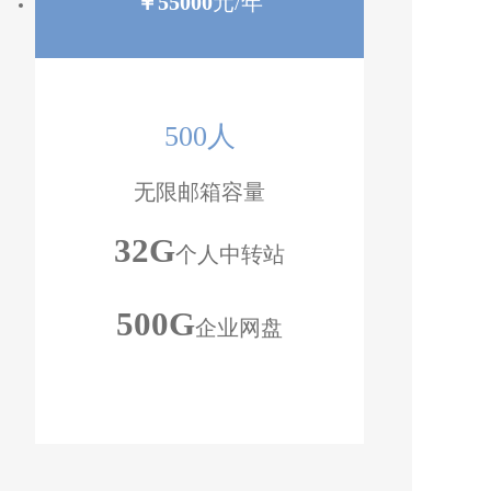
￥
55000
元/年
500人
无限邮箱容量
32G
个人中转站
500G
企业网盘