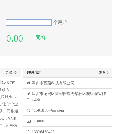
买：
个用户
：
元/年
更多
联系我们
更多
团队倾力打
深圳市百蕴科技有限公司
登录入
深圳市龙岗区吉华街道光华社区花语馨3栋B
,腾讯企业
单元25E
，让每个企
41581818@qq.com
录。同步通
QQ，实现
518000
件，轻松发
13826420428