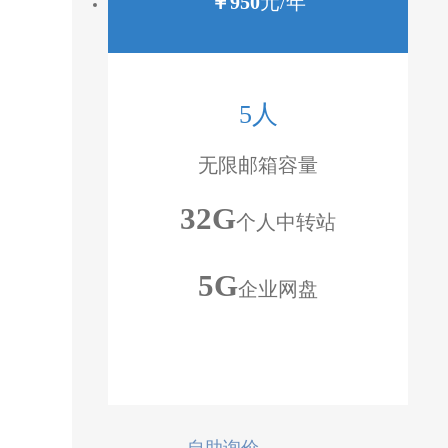
￥
950
元/年
5人
无限邮箱容量
32G
个人中转站
5G
企业网盘
自助询价