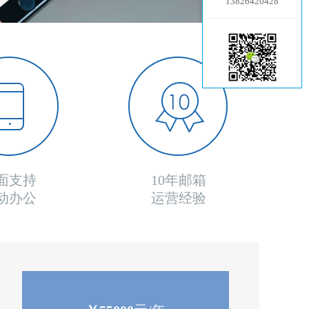
13826420428
1
2
面支持
10年邮箱
动办公
运营经验