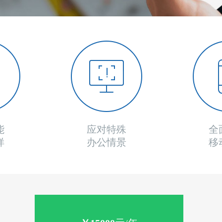
能
应对特殊
全
样
办公情景
移