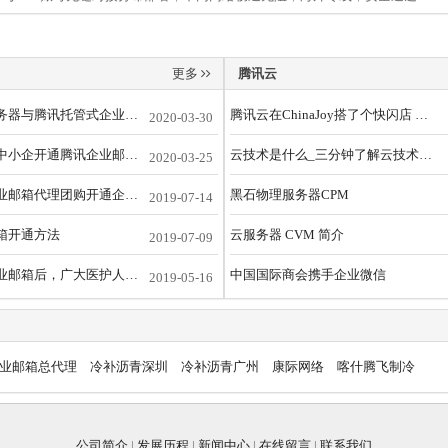
更多
腾讯云
自建邮件服务器与腾讯托管式企业邮箱的对比
腾讯云在ChinaJoy搭了个快闪店 展示了这些黑科技
2020-03-30
百蕴科技为中小企开通腾讯企业邮箱提供技术支持
云技术是什么_三分钟了解云技术的原理与发展
2020-03-25
惠州腾讯企业邮箱代理团购开通企业邮箱服务
黑石物理服务器CPM
2019-07-14
箱开通方法
云服务器 CVM 简介
2019-07-09
使用腾讯企业邮箱后，广大医护人员享受到了容量无限，畅通无阻的便捷邮箱服务
中国国际商会携手企业微信
2019-05-16
业邮箱总代理
冷补沥青深圳
冷补沥青广州
康际网络
喀什腾飞制冷
公司简介
|
发展历程
|
新闻中心
|
在线留言
|
联系我们